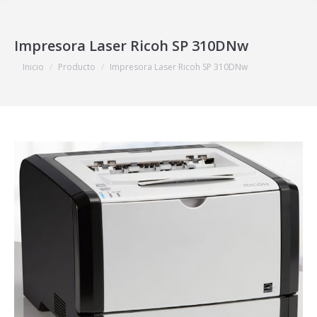
Impresora Laser Ricoh SP 310DNw
Estás aquí:
Inicio
Producto
Impresora Laser Ricoh SP 310DNw