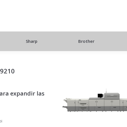
Sharp
Brother
C9210
para expandir las
pi