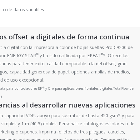
nto de datos variables
os offset a digitales de forma continua
set a digital con la impresora a color de hojas sueltas Pro C9200 de
®
®
a por ENERGY STAR
y ha sido calificada por EPEAT
*. Ofrece las
rias para tener éxito: calidad comparable a la del offset, gran
argos, capacidad generosa de papel, opciones amplias de medios,
d de uso excepcional.
®
Plata para controladores EFI
y Oro para aplicaciones frontales digitales TotalFlow de
U.
ncias al desarrollar nuevas aplicaciones
n la capacidad VDP, apoyo para sustratos de hasta 450 gsm* y para
) simples y 1 m (40,5) dobles. Personalice catálogos escolares o de
eting o cupones. Imprima folletos de tres pliegues, carteles,
ormularios autocopiantes y otros ítems especiales. Explore estilos