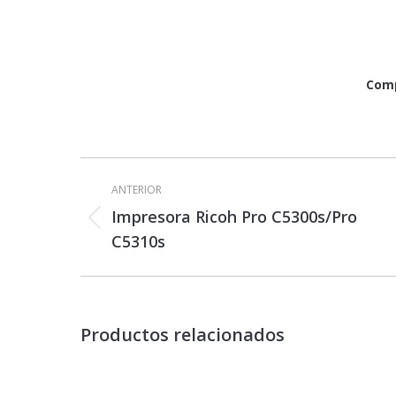
Comp
Navegación
entre
ANTERIOR
proyectos
Impresora Ricoh Pro C5300s/Pro
Proyecto
C5310s
anterior
Productos relacionados