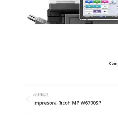
Comp
Navegación
entre
ANTERIOR
proyectos
Proyecto
Impresora Ricoh MP W6700SP
anterior