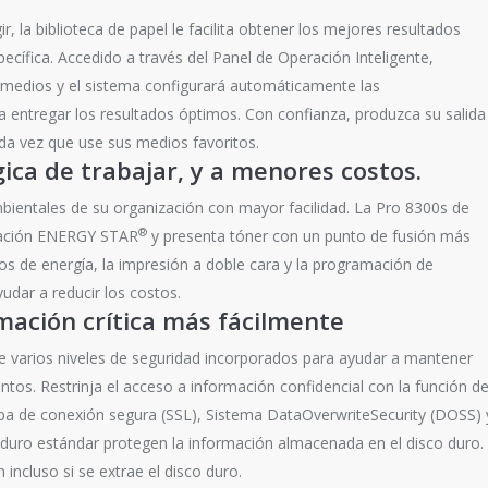
, la biblioteca de papel le facilita obtener los mejores resultados
pecífica. Accedido a través del Panel de Operación Inteligente,
medios y el sistema configurará automáticamente las
a entregar los resultados óptimos. Con confianza, produzca su salida
da vez que use sus medios favoritos.
ica de trabajar, y a menores costos.
bientales de su organización con mayor facilidad. La Pro 8300s de
®
icación ENERGY STAR
y presenta tóner con un punto de fusión más
itos de energía, la impresión a doble cara y la programación de
dar a reducir los costos.
mación crítica más fácilmente
 varios niveles de seguridad incorporados para ayudar a mantener
os. Restrinja el acceso a información confidencial con la función d
apa de conexión segura (SSL), Sistema DataOverwriteSecurity (DOSS) 
o duro estándar protegen la información almacenada en el disco duro.
incluso si se extrae el disco duro.