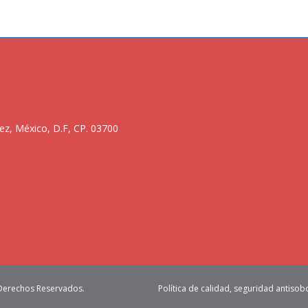
ez, México, D.F, CP. 03700
 Derechos Reservados.
Política de calidad, seguridad antisob