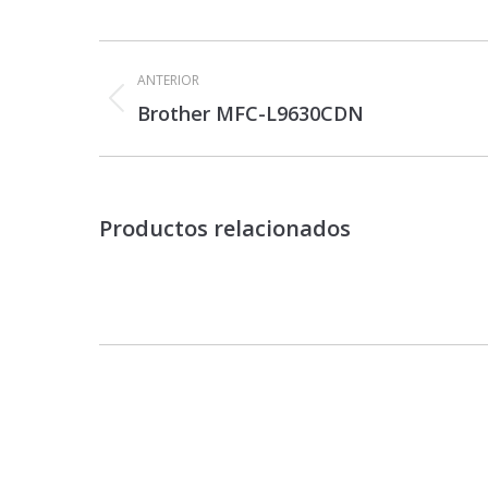
Navegación
entre
ANTERIOR
proyectos
Proyecto
Brother MFC-L9630CDN
anterior
Productos relacionados