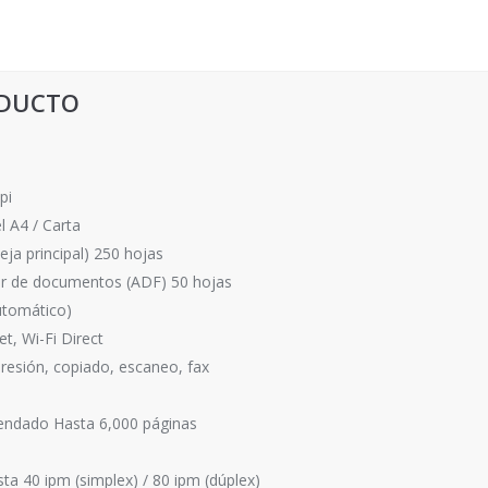
ODUCTO
pi
 A4 / Carta
ja principal) 250 hojas
or de documentos (ADF) 50 hojas
utomático)
t, Wi-Fi Direct
resión, copiado, escaneo, fax
ndado Hasta 6,000 páginas
a 40 ipm (simplex) / 80 ipm (dúplex)