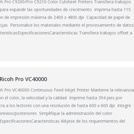
h Pro C9200/Pro C9210 Color Cutsheet Printers Transfiera trabajos
al para expandir las oportunidades de crecimiento Imprima hasta 115
n de impresión máxima de 2400 x 4800 dpi Capacidad de papel de
ojas Personalice los materiales mediante el procesamiento de datos
teristicasEspecificacionesCaracteristicas Transfiera trabajos offset a
Ricoh Pro VC40000
h Pro VC40000 Continuous Feed Inkjet Printer Mantiene la relevanci
n el color, la velocidad y la calidad Imprime hasta 394 pies por
ra a los lectores con una resolución de hasta 600 x 600 dpi Integre
evios/posteriores Simplifique la administración del color
sEspecificacionesCaracteristicas Aléjese de los requerimientos del