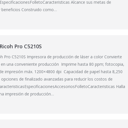
sEspecificacionesFolletoCaracteristicas Alcance sus metas de
y beneficios Construido como…
Ricoh Pro C5210S
h Pro C5210S Impresora de producción de láser a color Convierte
s en una conveniente producción Imprime hasta 80 ppm; fotocopia,
de impresión máx. 1200×4800 dpi Capacidad de papel hasta 8,250
a opciones de finalizado avanzadas para reducir los costos de
CaracteristicasEspecificacionesAccesoriosFolletoCaracteristicas Halla
una impresión de producción…