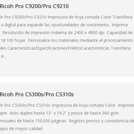
Ricoh Pro C9200/Pro C9210
oh Pro C9200/Pro C9210 Impresora de hoja cortada Color Transfiera
t a digital para expandir las oportunidades de crecimiento Imprima
 Resolución de impresión máxima de 2400 x 4800 dpi Capacidad de
 18.100 hojas Personalice los materiales mediante el procesamiento
les CaracteristicasEspecificacionesFolletoCaracteristicas Transfiera
t a…
Ricoh Pro C5300s/Pro C5310s
oh Pro C5300s/Pro C5310s Impresora de hoja cortada Color Imprim
ppm Auto duplex hasta 13″ x 19.2″ y pesos de hasta 360 gsm
suales de hasta 150.000 páginas Registro preciso y consistencia d
bajos de mayor calidad