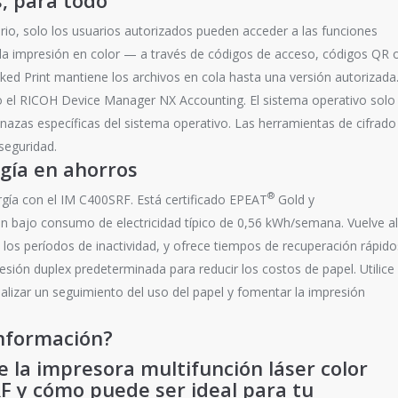
rio, solo los usuarios autorizados pueden acceder a las funciones
da la impresión en color — a través de códigos de acceso, códigos QR 
ked Print mantiene los archivos en cola hasta una versión autorizada
do el RICOH Device Manager NX Accounting. El sistema operativo solo
azas específicas del sistema operativo. Las herramientas de cifrado
seguridad.
rgía en ahorros
®
ía con el IM C400SRF. Está certificado EPEAT
Gold y
un bajo consumo de electricidad típico de 0,56 kWh/semana. Vuelve al
os períodos de inactividad, y ofrece tiempos de recuperación rápido
resión duplex predeterminada para reducir los costos de papel. Utilice
ealizar un seguimiento del uso del papel y fomentar la impresión
nformación?
 la impresora multifunción láser color
 y cómo puede ser ideal para tu