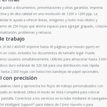
l pulido a documentos, presentaciones y otras garantías. Imprima
tiva y de alta calidad en una resolución de 1200 x 1200 ppp. La
ándar le ayuda a ofrecer líneas, imágenes y texto más nítidos y
 interno de 250 hojas que ahorra espacio para agregar grapado, colació
rnalización, problemas y retrasos.
de trabajo
e. El IM C400SRF imprime hasta 45 páginas por minuto (ppm) en
m en color, incluidos los documentos de tamaño legal. Puede
arios usuarios simultáneamente. Utilícelo para almacenar hasta 3.000
isco duro estándar de 320 GB para una distribución más rápida.
 hasta 2.300 hojas con hasta tres bandejas de papel opcionales.
l con precisión
palabras clave y aprovecha los flujos de trabajo personalizados con
sado en Android. Utilice el modo de Vista Completa para colocar
 pantalla. Conéctese a los servicios en la nube mediante el navegado
H Intelligent Support* para Videos de Cómo Hacerlo o para