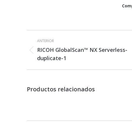
Comp
Navegación
entre
ANTERIOR
proyectos
RICOH GlobalScan™ NX Serverless-
Proyecto
duplicate-1
anterior
Productos relacionados