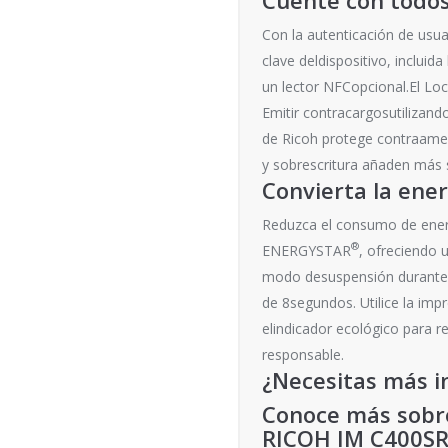
Con la autenticación de usua
clave deldispositivo, inclui
un lector NFCopcional.El Loc
Emitir contracargosutilizan
de Ricoh protege contraamen
y sobrescritura añaden más 
Convierta la ene
Reduzca el consumo de energ
®
ENERGYSTAR
, ofreciendo 
modo desuspensión durante l
de 8segundos. Utilice la imp
elindicador ecológico para r
responsable.
¿Necesitas más i
Conoce más sobre
RICOH IM C400SRF