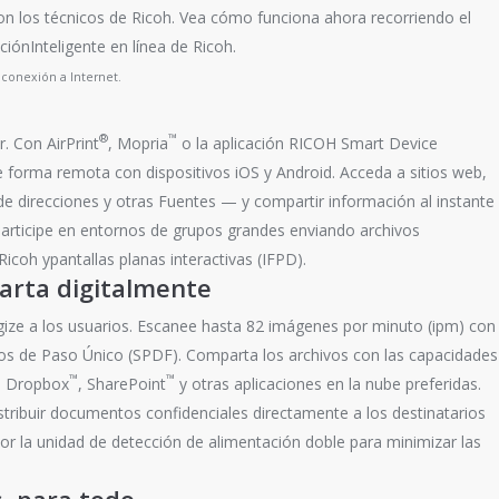
on los técnicos de Ricoh. Vea cómo funciona ahora recorriendo el
iónInteligente en línea de Ricoh.
 conexión a Internet.
®
™
. Con AirPrint
, Mopria
o la aplicación RICOH Smart Device
 forma remota con dispositivos iOS y Android. Acceda a sitios web,
s de direcciones y otras Fuentes — y compartir información al instante
articipe en entornos de grupos grandes enviando archivos
icoh ypantallas planas interactivas (IFPD).
arta digitalmente
gize a los usuarios. Escanee hasta 82 imágenes por minuto (ipm) con
s de Paso Único (SPDF). Comparta los archivos con las capacidades
™
™
n Dropbox
, SharePoint
y otras aplicaciones en la nube preferidas.
distribuir documentos confidenciales directamente a los destinatarios
or la unidad de detección de alimentación doble para minimizar las
, para todo