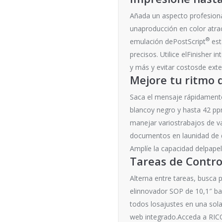
Añada un aspecto profesiona
unaproducción en color atrac
®
emulación dePostScript
est
precisos. Utilice elFinisher
y más y evitar costosde exte
Mejore tu ritmo 
Saca el mensaje rápidament
blancoy negro y hasta 42 pp
manejar variostrabajos de v
documentos en launidad de d
Amplíe la capacidad delpapel
Tareas de Contro
Alterna entre tareas, busca 
elinnovador SOP de 10,1″ ba
todos losajustes en una sola
web integrado.Acceda a RICO