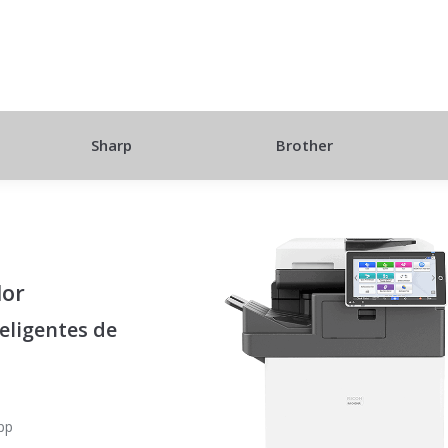
Sharp
Brother
lor
teligentes de
pp