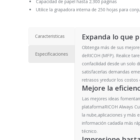
Capacidad de papel hasta 2.300 páginas
Utilice la grapadora interna de 250 hojas para co
Expanda lo que 
Caracteristicas
Obtenga más de sus mejores
Especificaciones
deRICOH (MFP). Realice tarea
confacilidad desde un solo 
satisfacerlas demandas emer
retrasos yreducir los costo
Mejore la eficienc
Las mejores ideas fomentan 
plataformaRICOH Always Curr
la nube,aplicaciones y más e
información cadadía más rá
técnico.
Impresione hasta 