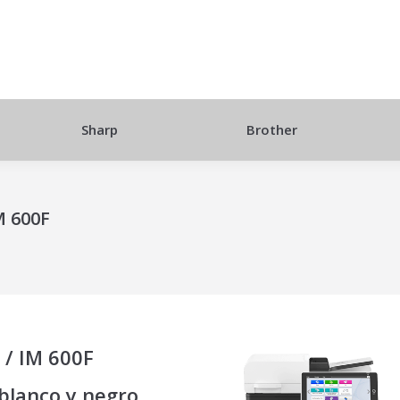
Sharp
Brother
M 600F
 / IM 600F
blanco y negro