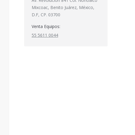
Av. Revolución 841 Col. Nonoalco
Mixcoac, Benito Juárez, México,
D.F, CP. 03700
Venta Equipos:
55 5611 0044