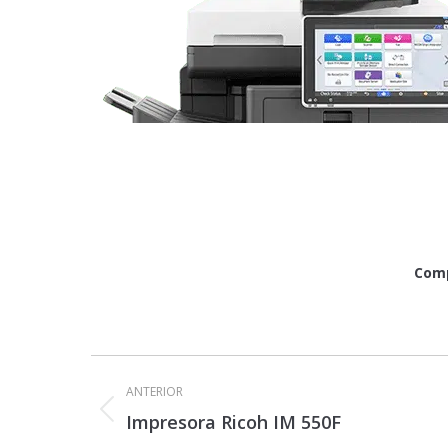
Comp
Navegación
entre
ANTERIOR
proyectos
Proyecto
Impresora Ricoh IM 550F
anterior