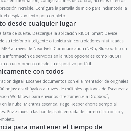
ricos en información, configuraciones de control, accesos directos
cisión increíble. Configure la pantalla de inicio para incluir toda la
tir el desplazamiento por completo.
o desde cualquier lugar
ica falta de suerte. Descargue la aplicación RICOH Smart Device
 su teléfono inteligente o tableta sin controladores ni utilidades.
 MFP a través de Near Field Communication (NFC), Bluetooth o un
 a información de servicios en la nube opcionales como RICOH
a en un momento desde su dispositivo portátil.
nicamente con todos
ración digital. Escanee documentos con el alimentador de originales
0 hojas: distribúyalos a través de múltiples opciones de Escanear a.
™
ration Workflows para enviarlos directamente a Dropbox
,
s en la nube. Mientras escanea, Page Keeper ahorra tiempo al
es. Envíe faxes a las bandejas de entrada de correo electrónico y
ompleto.
gencia para mantener el tiempo de