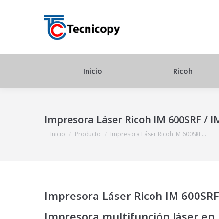
Inicio
Ricoh
Impresora Láser Ricoh IM 600SRF / I
Estás aquí:
Inicio
Producto
Impresora Láser Ricoh IM 600SRF…
Impresora Láser Ricoh IM 600SRF
Impresora multifunción láser en 