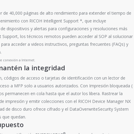
er de 40,000 páginas de alto rendimiento para extender el tiempo de
ntenimiento con RICOH Intelligent Support *, que incluye
de dispositivos y alertas para configuraciones y resoluciones más
Support, los técnicos remotos pueden acceder al SOP al solucionar
para acceder a videos instructivos, preguntas frecuentes (FAQs) y
.
re conexión a Internet.
mantén la integridad
n, códigos de acceso o tarjetas de identificación con un lector de
acceso a MFP solo a usuarios autorizados. Con Impresión bloqueada (
s permanecen en cola hasta que el autor los libera. Rastrear la
s de impresión y emitir colecciones con el RICOH Device Manager NX
ad de disco duro ofrece cifrado y el DataOverwriteSecurity System
s que quedan.
upuesto
®