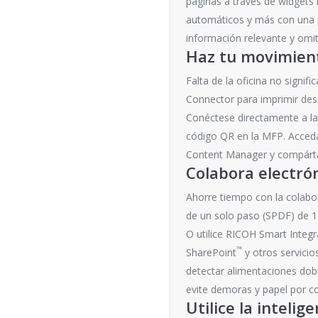
páginas a través de widgets 
automáticos y más con una pre
información relevante y omi
Haz tu movimient
Falta de la oficina no signif
Connector para imprimir desde
Conéctese directamente a la
código QR en la MFP. Acceda
Content Manager y compártal
Colabora electró
Ahorre tiempo con la colabo
de un solo paso (SPDF) de 10
O utilice RICOH Smart Integ
™
SharePoint
y otros servicio
detectar alimentaciones dobl
evite demoras y papel por c
Utilice la inteli