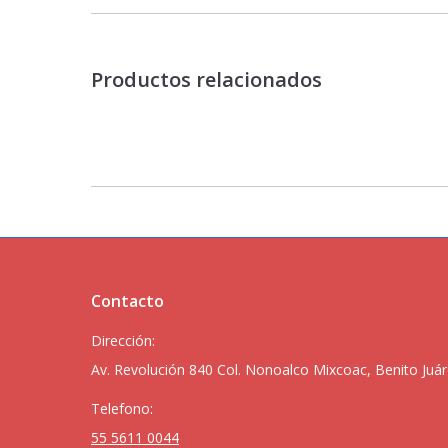
Productos relacionados
Contacto
Dirección:
Av. Revolución 840 Col. Nonoalco Mixcoac, Benito Juár
Telefono:
55 5611 0044