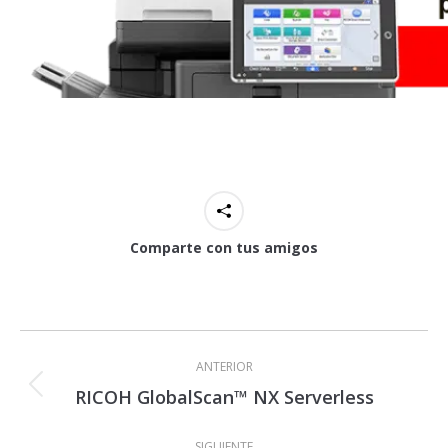
Comparte con tus amigos
Navegación
entre
ANTERIOR
proyectos
RICOH GlobalScan™ NX Serverless
Proyecto
anterior
SIGUIENTE