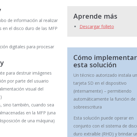
y
Aprende más
obo de información al realizar
Descargar folleto
s en el disco duro de las MFP
ión digitales para procesar
Cómo implementar
ty
esta solución
te para destruir imágenes
Un técnico autorizado instala u
ción por parte del usuario
tarjeta SD en el dispositivo
alimentación visual del
(internamente) – permitiendo
)
automáticamente la función de
, sino también, cuando sea
sobreescritura
s almacenadas en la MFP (una
Esta solución puede operar en
disposición de una máquina)
conjunto con el sistema de disc
duro extraíble (RHD) y brindar u