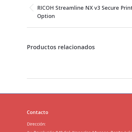
proyectos
RICOH Streamline NX v3 Secure Prin
Proyecto
Option
anterior
Productos relacionados
Contacto
Dirección: