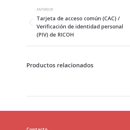
Navegación
entre
ANTERIOR
proyectos
Tarjeta de acceso común (CAC) /
Proyecto
Verificación de identidad personal
anterior
(PIV) de RICOH
Productos relacionados
Contacto