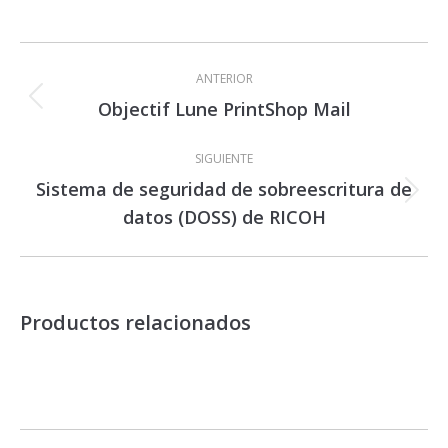
Navegación
entre
ANTERIOR
proyectos
Objectif Lune PrintShop Mail
Proyecto
anterior
SIGUIENTE
Sistema de seguridad de sobreescritura de
Proyecto
datos (DOSS) de RICOH
siguiente
Productos relacionados