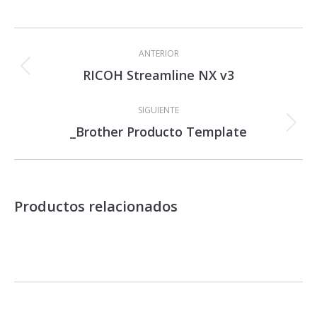
Navegación
entre
ANTERIOR
proyectos
RICOH Streamline NX v3
Proyecto
anterior
SIGUIENTE
_Brother Producto Template
Proyecto
siguiente
Productos relacionados