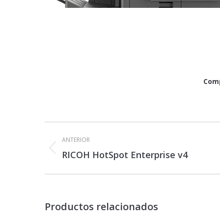
Comp
Navegación
entre
ANTERIOR
proyectos
Proyecto
RICOH HotSpot Enterprise v4
anterior
Productos relacionados