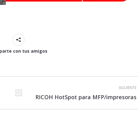
arte con tus amigos
SIGUIENTE
Proyecto
RICOH HotSpot para MFP/impresoras
siguiente