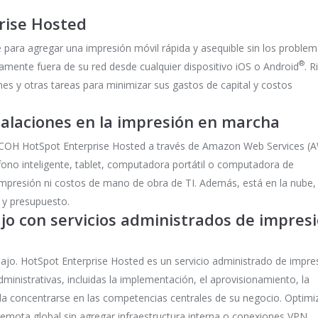
rise Hosted
be para agregar una impresión móvil rápida y asequible sin los proble
®
amente fuera de su red desde cualquier dispositivo iOS o Android
. R
es y otras tareas para minimizar sus gastos de capital y costos
talaciones en la impresión en marcha
COH HotSpot Enterprise Hosted a través de Amazon Web Services (A
fono inteligente, tablet, computadora portátil o computadora de
 impresión ni costos de mano de obra de TI. Además, está en la nube,
 y presupuesto.
jo con servicios administrados de impres
bajo. HotSpot Enterprise Hosted es un servicio administrado de impre
ministrativas, incluidas la implementación, el aprovisionamiento, la
eda concentrarse en las competencias centrales de su negocio. Optim
remota global sin agregar infraestructura interna o conexiones VPN