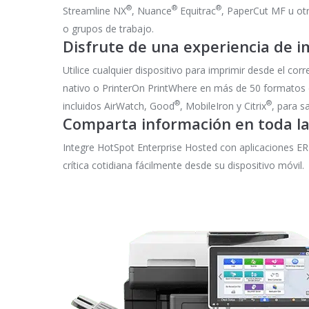
®
®
®
Streamline NX
, Nuance
Equitrac
, PaperCut MF u ot
o grupos de trabajo.
Disfrute de una experiencia de 
Utilice cualquier dispositivo para imprimir desde el cor
nativo o PrinterOn PrintWhere en más de 50 format
®
®
incluidos AirWatch, Good
, MobileIron y Citrix
, para s
Comparta información en toda l
Integre HotSpot Enterprise Hosted con aplicaciones ERP
crítica cotidiana fácilmente desde su dispositivo móvil.