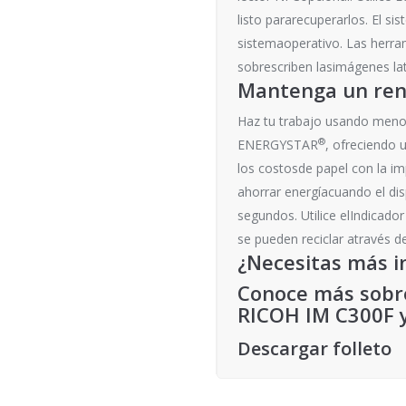
listo pararecuperarlos. El s
sistemaoperativo. Las herra
sobrescriben lasimágenes lat
Mantenga un rend
Haz tu trabajo usando menos
®
ENERGYSTAR
, ofreciendo 
los costosde papel con la i
ahorrar energíacuando el dis
segundos. Utilice elIndicado
se pueden reciclar através 
¿Necesitas más i
Conoce más sobre
RICOH IM C300F y
Descargar folleto