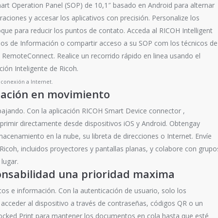
mart Operation Panel (SOP) de 10,1″ basado en Android para alternar
uraciones y accesar los aplicativos con precisión. Personalize los
que para reducir los puntos de contato. Acceda al RICOH Intelligent
os de Información o compartir acceso a su SOP com los técnicos de
e RemoteConnect. Realice un recorrido rápido en linea usando el
ión Inteligente de Ricoh.
 conexión a Internet.
ación en movimiento
bajando. Con la aplicación RICOH Smart Device connector ,
rimir directamente desde dispositivos iOS y Android. Obtengay
cenamiento en la nube, su libreta de direcciones o Internet. Envíe
 Ricoh, incluidos proyectores y pantallas planas, y colabore con grupo
lugar.
onsabilidad una prioridad maxima
s e información. Con la autenticación de usuario, solo los
acceder al dispositivo a través de contraseñas, códigos QR o un
 Locked Print para mantener los documentos en cola hasta que esté