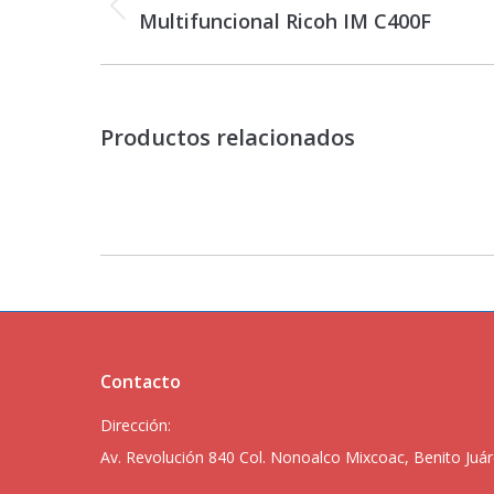
proyectos
Proyecto
Multifuncional Ricoh IM C400F
anterior
Productos relacionados
Contacto
Dirección:
Av. Revolución 840 Col. Nonoalco Mixcoac, Benito Juár