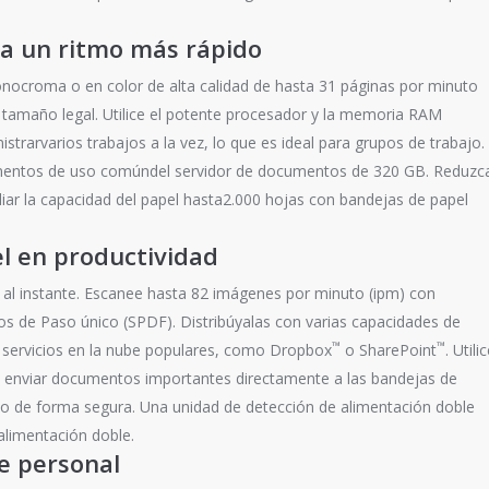
a un ritmo más rápido
ocroma o en color de alta calidad de hasta 31 páginas por minuto
amaño legal. Utilice el potente procesador y la memoria RAM
strarvarios trabajos a la vez, lo que es ideal para grupos de trabajo.
mentos de uso comúndel servidor de documentos de 320 GB. Reduzc
iar la capacidad del papel hasta2.000 hojas con bandejas de papel
el en productividad
al instante. Escanee hasta 82 imágenes por minuto (ipm) con
 de Paso único (SPDF). Distribúyalas con varias capacidades de
™
™
 servicios en la nube populares, como Dropbox
o SharePoint
. Utili
ra enviar documentos importantes directamente a las bandejas de
co de forma segura. Una unidad de detección de alimentación doble
alimentación doble.
e personal