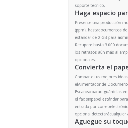
soporte técnico.
Haga espacio par
Presente una producción mon
(ppm), hastadocumentos de t
estándar de 2 GB para admini
Recupere hasta 3.000 docu
los retrasos aún más al ampl
opcionales.
Convierta el pap
Comparte tus mejores ideas 
elAlimentador de Documentos
Escanearparao guárdelas en
el fax sinpapel estándar pa
entrada por correoelectróni
opcional detectarácualquier 
Aguegue su toqu