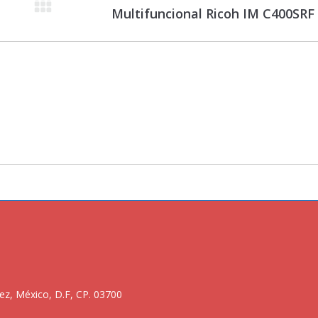
Proyecto
Multifuncional Ricoh IM C400SRF
siguiente
ez, México, D.F, CP. 03700