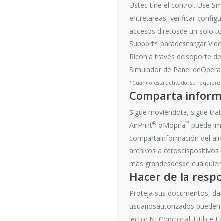
Usted tine el control. Use S
entretareas, verificar config
accesos diretosde un solo to
Support* paradescargar Vide
Ricoh a través delsoporte d
Simulador de Panel deOperac
*Cuando está activado, se requiere
Comparta inform
Sigue moviéndote, sigue tra
®
™
AirPrint
oMopria
puede imp
compartainformación del alma
archivos a otrosdispositivos
más grandesdesde cualquier 
Hacer de la resp
Proteja sus documentos, dato
usuariosautorizados pueden 
lector NFCopcional. Utilice