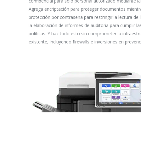
confidencial para solo personal autorizado mediante la 
Agrega encriptación para proteger documentos mientra
protección por contraseña para restringir la lectura d
la elaboración de informes de auditoría para cumplir la
políticas. Y haz todo esto sin comprometer la infraestr
existente, incluyendo firewalls e inversiones en preven