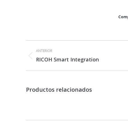
Comp
Navegación
entre
ANTERIOR
proyectos
Proyecto
RICOH Smart Integration
anterior
Productos relacionados