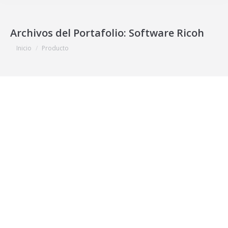
Archivos del Portafolio:
Software Ricoh
Estás aquí:
Inicio
Producto