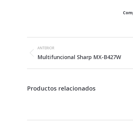
Comp
Navegación
entre
ANTERIOR
proyectos
Proyecto
Multifuncional Sharp MX-B427W
anterior
Productos relacionados