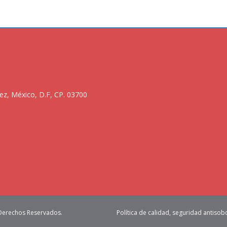
ez, México, D.F, CP. 03700
 Derechos Reservados.
Política de calidad, seguridad antisob