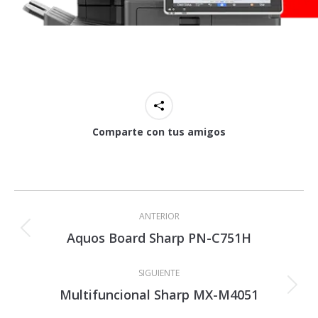
Comparte con tus amigos
Navegación
entre
ANTERIOR
proyectos
Aquos Board Sharp PN-C751H
Proyecto
anterior
SIGUIENTE
Multifuncional Sharp MX-M4051
Proyecto
siguiente