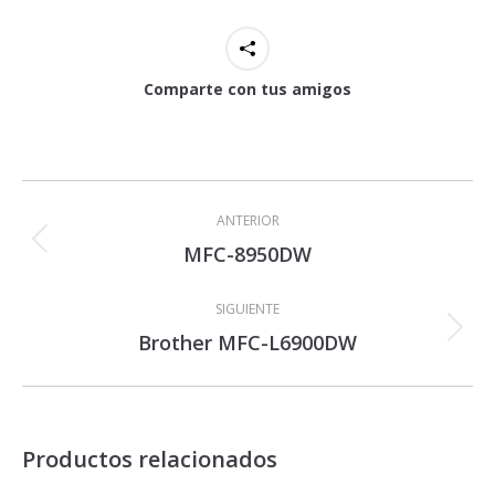
Comparte con tus amigos
Navegación
entre
ANTERIOR
proyectos
MFC-8950DW
Proyecto
anterior
SIGUIENTE
Brother MFC-L6900DW
Proyecto
siguiente
Productos relacionados