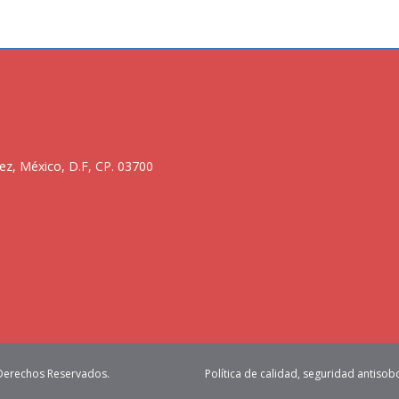
ez, México, D.F, CP. 03700
 Derechos Reservados.
Política de calidad, seguridad antisob