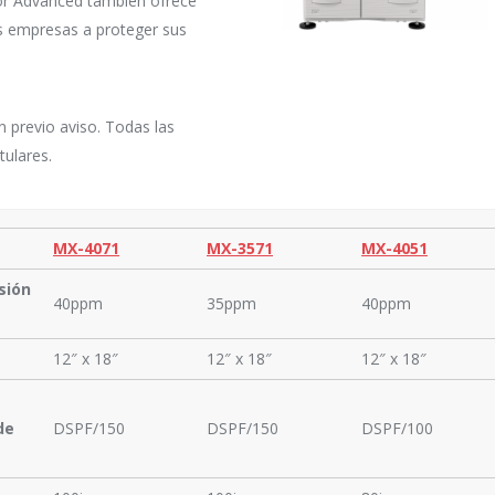
lor Advanced también ofrece
as empresas a proteger sus
n previo aviso. Todas las
tulares.
MX-4071
MX-3571
MX-4051
sión
40ppm
35ppm
40ppm
12″ x 18″
12″ x 18″
12″ x 18″
de
DSPF/150
DSPF/150
DSPF/100