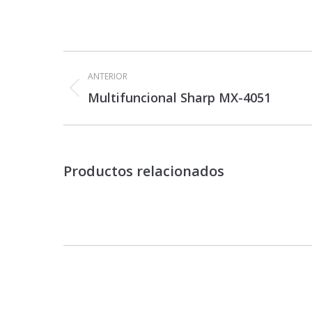
Navegación
entre
ANTERIOR
proyectos
Proyecto
Multifuncional Sharp MX-4051
anterior
Productos relacionados