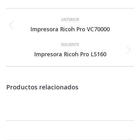
Navegación
entre
ANTERIOR
proyectos
Impresora Ricoh Pro VC70000
Proyecto
anterior
SIGUIENTE
Impresora Ricoh Pro L5160
Proyecto
siguiente
Productos relacionados