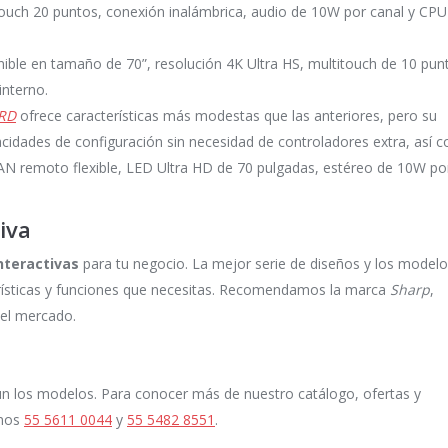
itouch 20 puntos, conexión inalámbrica, audio de 10W por canal y CPU
nible en tamaño de 70”, resolución 4K Ultra HS, multitouch de 10 pun
interno.
RD
ofrece características más modestas que las anteriores, pero su
acidades de configuración sin necesidad de controladores extra, así 
N remoto flexible, LED Ultra HD de 70 pulgadas, estéreo de 10W po
iva
nteractivas
para tu negocio. La mejor serie de diseños y los model
terísticas y funciones que necesitas. Recomendamos la marca
Sharp
,
 el mercado.
n los modelos. Para conocer más de nuestro catálogo, ofertas y
onos
55 5611 0044
y
55 5482 8551
.