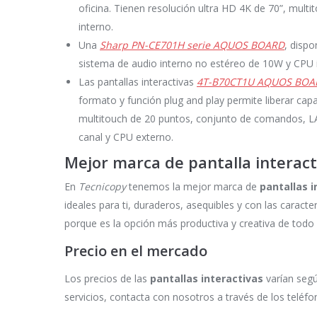
oficina. Tienen resolución ultra HD 4K de 70”, mult
interno.
Una
Sharp PN-CE701H serie AQUOS BOARD
, dispo
sistema de audio interno no estéreo de 10W y CPU 
Las pantallas interactivas
4T-B70CT1U AQUOS BOA
formato y función plug and play permite liberar cap
multitouch de 20 puntos, conjunto de comandos, LA
canal y CPU externo.
Mejor marca de pantalla interact
En
Tecnicopy
tenemos la mejor marca de
pantallas i
ideales para ti, duraderos, asequibles y con las carac
porque es la opción más productiva y creativa de todo
Precio en el mercado
Los precios de las
pantallas interactivas
varían segú
servicios, contacta con nosotros a través de los teléf