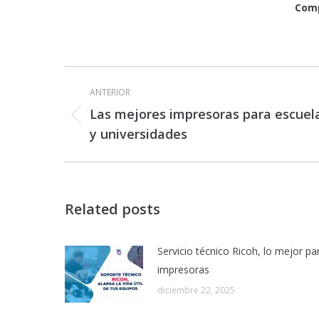
Comp
Navegación
entre
ANTERIOR
publicaciones
Las mejores impresoras para escuel
Publicación
y universidades
anterior:
Related posts
Servicio técnico Ricoh, lo mejor pa
impresoras
diciembre 22, 2025