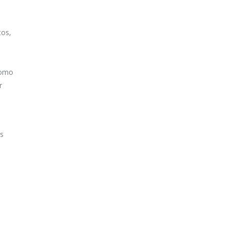
tos,
como
r
os