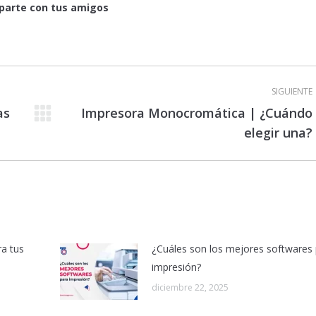
arte con tus amigos
SIGUIENTE
as
Impresora Monocromática | ¿Cuándo
Publicación
elegir una?
siguiente:
ra tus
¿Cuáles son los mejores softwares
impresión?
diciembre 22, 2025