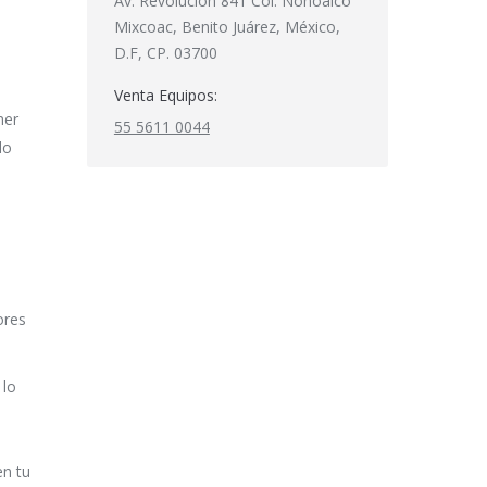
Av. Revolución 841 Col. Nonoalco
Mixcoac, Benito Juárez, México,
D.F, CP. 03700
Venta Equipos:
ner
55 5611 0044
do
ores
 lo
en tu