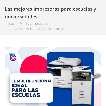
Las mejores impresoras para escuelas y
universidades
Estás aquí:
Inicio
Renta de impresoras
Las mejores impresoras para escuelas…