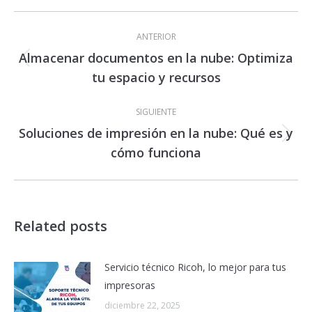
Navegación
entre
ANTERIOR
publicaciones
Almacenar documentos en la nube: Optimiza
Publicación
tu espacio y recursos
anterior:
SIGUIENTE
Soluciones de impresión en la nube: Qué es y
Publicación
cómo funciona
siguiente:
Related posts
Servicio técnico Ricoh, lo mejor para tus
impresoras
diciembre 22, 2025