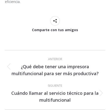
eficiencia.
Comparte con tus amigos
Navegación
entre
ANTERIOR
publicaciones
¿Qué debe tener una impresora
Publicación
multifuncional para ser más productiva?
anterior:
SIGUIENTE
Cuándo llamar al servicio técnico para la
Publicación
multifuncional
siguiente: