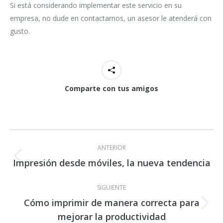
Si está considerando implementar este servicio en su
empresa, no dude en contactarnos, un asesor le atenderá con
gusto.
Comparte con tus amigos
Navegación
entre
ANTERIOR
publicaciones
Impresión desde móviles, la nueva tendencia
Publicación
anterior:
SIGUIENTE
Cómo imprimir de manera correcta para
Publicación
mejorar la productividad
siguiente: