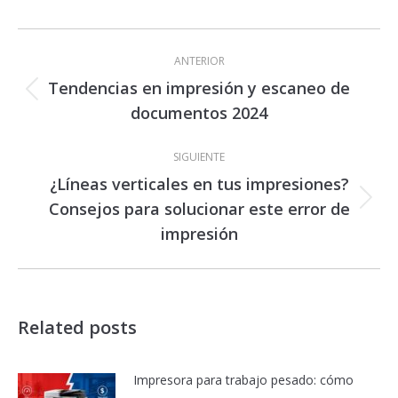
Navegación
entre
ANTERIOR
publicaciones
Tendencias en impresión y escaneo de
Publicación
documentos 2024
anterior:
SIGUIENTE
¿Líneas verticales en tus impresiones?
Consejos para solucionar este error de
Publicación
siguiente:
impresión
Related posts
Impresora para trabajo pesado: cómo