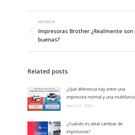
Navegación
entre
ANTERIOR
publicaciones
Impresoras Brother ¿Realmente son
Publicación
buenas?
anterior:
Related posts
¿Qué diferencia hay entre una
impresora normal y una multifunci
enero 21, 2026
¿Cuándo es ideal cambiar de
impresoras?