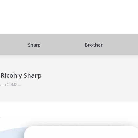
Sharp
Brother
Ricoh y Sharp
s en CDMX:…