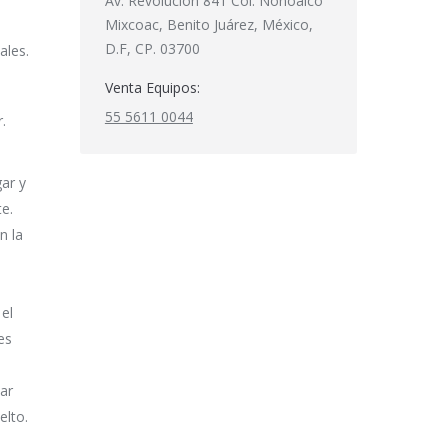
Av. Revolución 841 Col. Nonoalco
Mixcoac, Benito Juárez, México,
D.F, CP. 03700
ales.
Venta Equipos:
55 5611 0044
.
ar y
e.
n la
el
es
ar
elto.