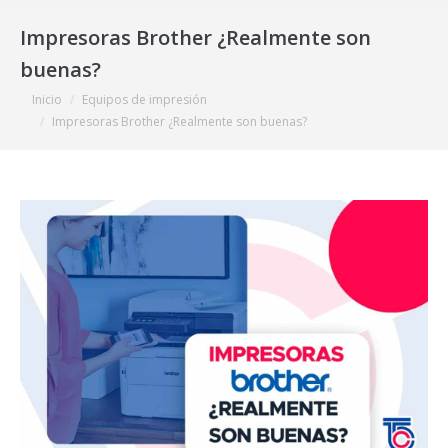
Impresoras Brother ¿Realmente son
buenas?
Estás aquí:
Inicio
Equipos de impresión
Impresoras Brother ¿Realmente son buenas?