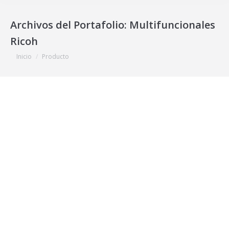
Archivos del Portafolio:
Multifuncionales
Ricoh
Estás aquí:
Inicio
Producto