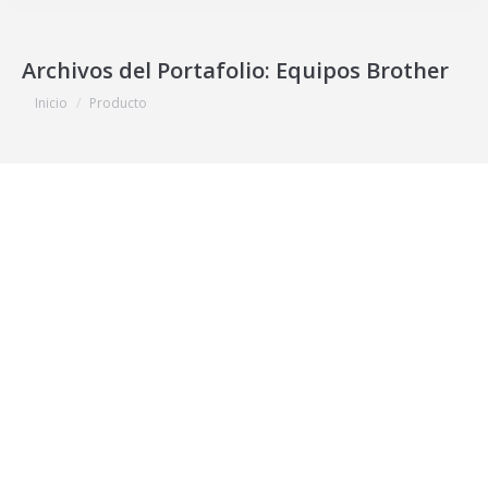
Archivos del Portafolio:
Equipos Brother
Estás aquí:
Inicio
Producto