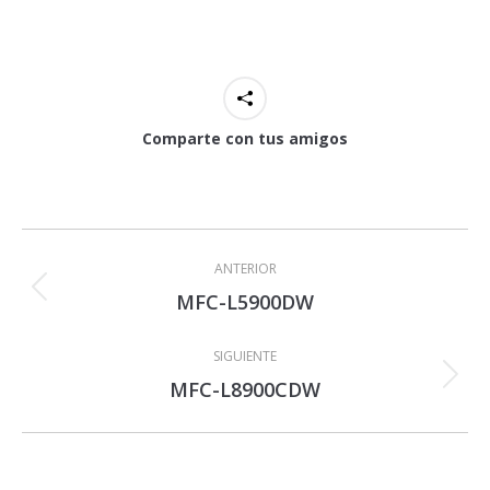
Comparte con tus amigos
Navegación
entre
ANTERIOR
proyectos
MFC-L5900DW
Proyecto
anterior
SIGUIENTE
MFC-L8900CDW
Proyecto
siguiente