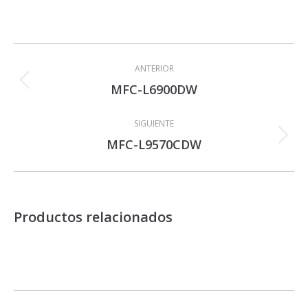
Navegación
entre
ANTERIOR
proyectos
MFC-L6900DW
Proyecto
anterior
SIGUIENTE
MFC-L9570CDW
Proyecto
siguiente
Productos relacionados