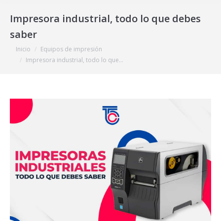
Impresora industrial, todo lo que debes
saber
Estás aquí:
Inicio
Equipos de impresión
Impresora industrial, todo lo que…