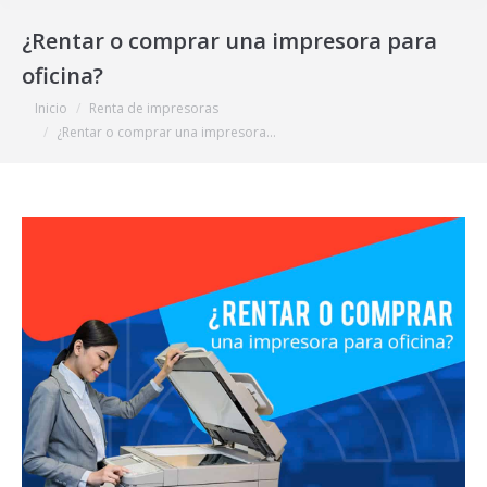
¿Rentar o comprar una impresora para
oficina?
Estás aquí:
Inicio
Renta de impresoras
¿Rentar o comprar una impresora…