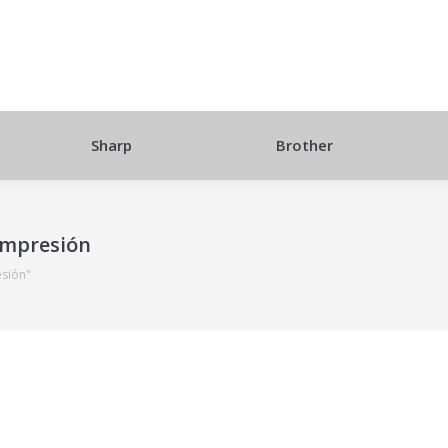
Sharp
Brother
impresión
esión"