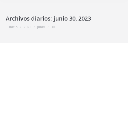
Archivos diarios:
junio 30, 2023
Estás aquí:
Inicio
2023
junio
30