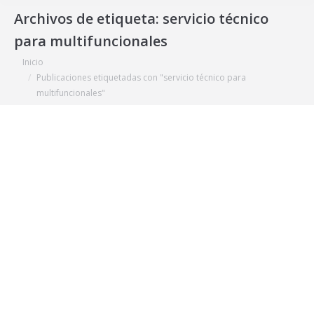
Archivos de etiqueta:
servicio técnico
para multifuncionales
Estás aquí:
Inicio
Publicaciones etiquetadas con "servicio técnico para
multifuncionales"