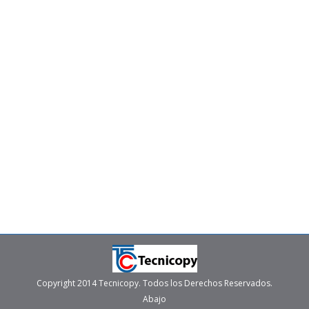
Renta de impresoras
,
Renta y venta de multifuncionales
,
Servicios Administrados de Impresión
Por
tecni
septiembre 13, 2021
Tenemos la idea errónea de que debemos llamar al
servicio técnico para la multifuncional cuando ésta
deja de funcionar. Sin embargo, no es necesario llegar
a este punto, ya que el mismo equipo nos va indicando
cuando necesita una revisión. Podemos detectar
ciertas fallas en su funcionamiento que nos dicen que
es la hora de…
Copyright 2014 Tecnicopy. Todos los Derechos Reservados.
Abajo