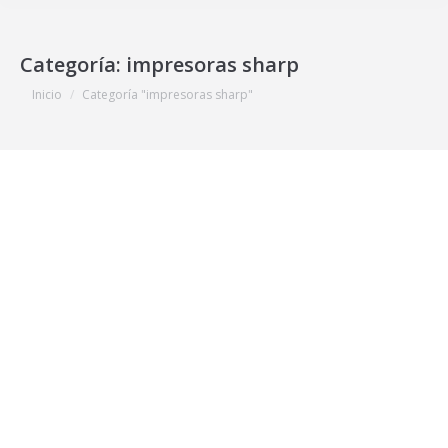
Categoría:
impresoras sharp
Estás aquí:
Inicio
Categoría "impresoras sharp"