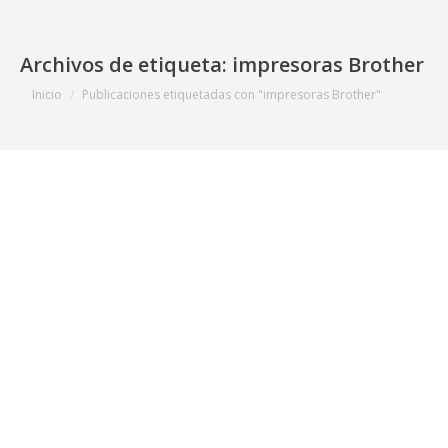
Archivos de etiqueta:
impresoras Brother
Estás aquí:
Inicio
Publicaciones etiquetadas con "impresoras Brother"