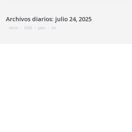
Archivos diarios:
julio 24, 2025
Estás aquí:
Inicio
2025
julio
24