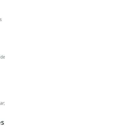
s
ede
ar;
es