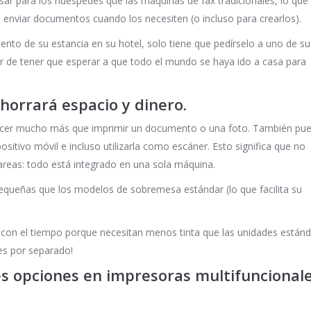
sar para los huéspedes que las máquinas de fax tradicionales, lo que
 enviar documentos cuando los necesiten (o incluso para crearlos).
nto de su estancia en su hotel, solo tiene que pedírselo a uno de su
ar de tener que esperar a que todo el mundo se haya ido a casa para
horrará espacio y dinero.
hacer mucho más que imprimir un documento o una foto. También pu
ositivo móvil e incluso utilizarla como escáner. Esto significa que no
areas: todo está integrado en una sola máquina.
equeñas que los modelos de sobremesa estándar (lo que facilita su
con el tiempo porque necesitan menos tinta que las unidades estánd
es por separado!
s opciones en impresoras multifuncional