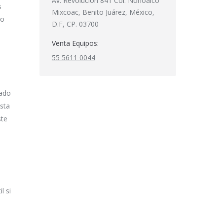
Av. Revolución 841 Col. Nonoalco
s
Mixcoac, Benito Juárez, México,
lo
D.F, CP. 03700
Venta Equipos:
55 5611 0044
eado
esta
ste
l si