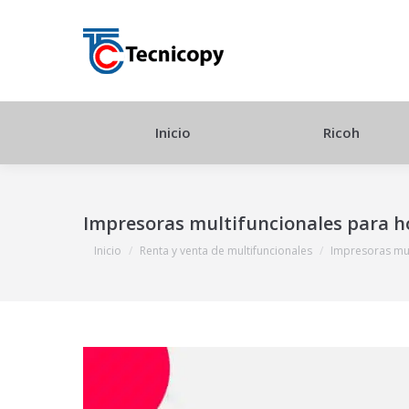
Inicio
Ricoh
Impresoras multifuncionales para ho
Estás aquí:
Inicio
Renta y venta de multifuncionales
Impresoras mul