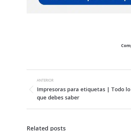
Comp
Navegación
entre
ANTERIOR
publicaciones
Impresoras para etiquetas | Todo lo
Publicación
que debes saber
anterior:
Related posts