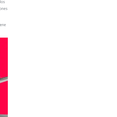
los
iones
iene