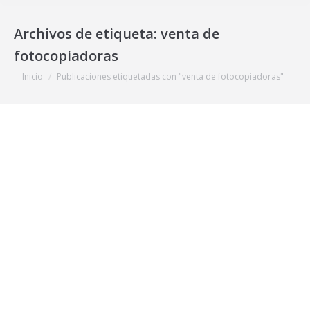
Archivos de etiqueta:
venta de
fotocopiadoras
Estás aquí:
Inicio
Publicaciones etiquetadas con "venta de fotocopiadoras"