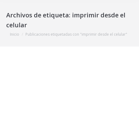
Archivos de etiqueta:
imprimir desde el
celular
Estás aquí:
Inicio
Publicaciones etiquetadas con "imprimir desde el celular"