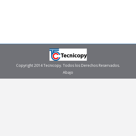
seguridad de tus documentos. Imagina esta situación:
es el final de un día agitado en la oficina y necesitas
imprimir urgentemente unos documentos…
Copyright 2014 Tecnicopy. Todos los Derechos Reservados.
Abajo