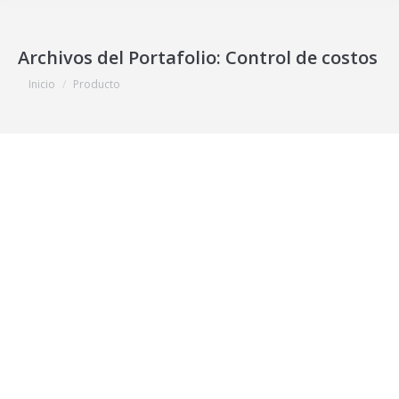
Archivos del Portafolio:
Control de costos
Estás aquí:
Inicio
Producto