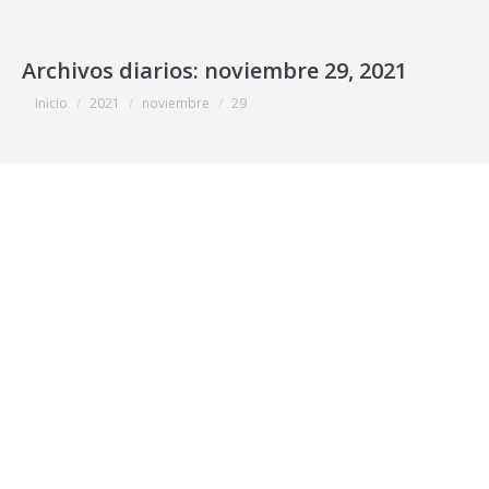
Archivos diarios:
noviembre 29, 2021
Estás aquí:
Inicio
2021
noviembre
29