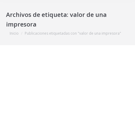
Archivos de etiqueta:
valor de una
impresora
Estás aquí:
Inicio
Publicaciones etiquetadas con "valor de una impresora"