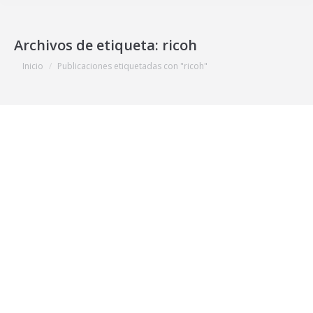
Archivos de etiqueta:
ricoh
Estás aquí:
Inicio
Publicaciones etiquetadas con "ricoh"