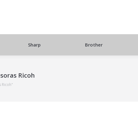
Sharp
Brother
soras Ricoh
s Ricoh"